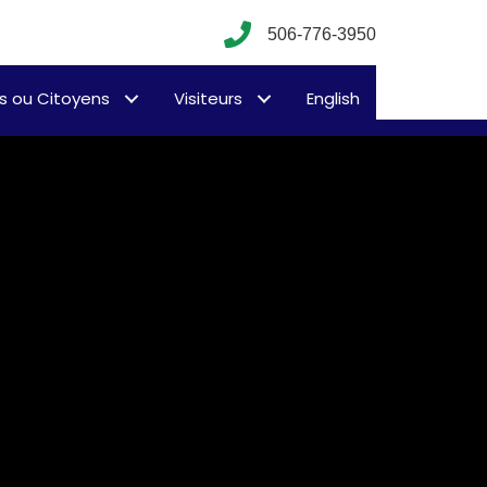
506-776-3950
s ou Citoyens
Visiteurs
English