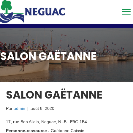
SALON GAËTANNE
SALON GAËTANNE
Par
admin
|
août 8, 2020
17, rue Ben Allain, Neguac, N.-B. E9G 1B4
Personne-ressource :
Gaëtanne Caissie