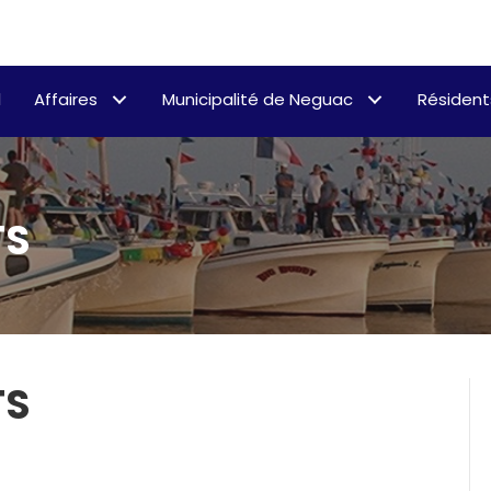
l
Affaires
Municipalité de Neguac
Résident
TS
TS